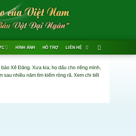
ỨC
HÌNH ẢNH
HỖ TRỢ
LIÊN HỆ
g bào Xê Đăng. Xưa kia, họ dấu cho riêng mình,
sau nhiều năm tìm kiếm ròng rã. Xem chi tiết