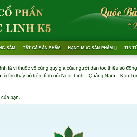
NG SÂM
TẤT CẢ SẢN PHẨM
HẠNG MỤC SẢN PHẨM
TIN T
h là vị thuốc vô cùng quý giá của người dân tộc thiểu số đồn
 tìm thấy nó trên đỉnh núi Ngọc Linh – Quảng Nam – Kon Tum 
 của bạn.