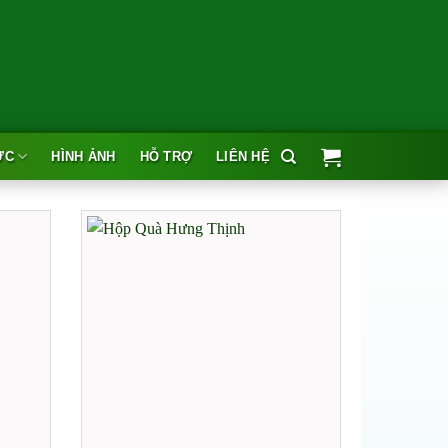
ỨC
HÌNH ẢNH
HỖ TRỢ
LIÊN HỆ