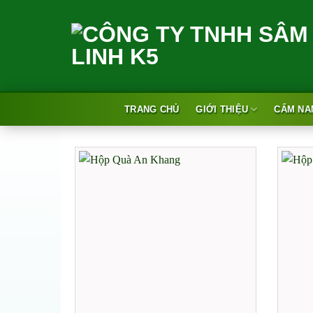
Skip
to
content
TRANG CHỦ
GIỚI THIỆU
CẨM NA