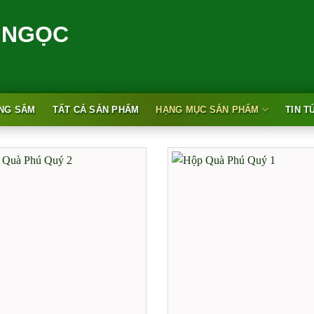
NG SÂM
TẤT CẢ SẢN PHẨM
HẠNG MỤC SẢN PHẨM
TIN T